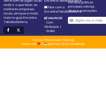
Serra num só lugar! Dicas,
EncontraTaboãodaSerra
Receba grátis as
onde ir, o que fazer, as
principais notícias,
Fale com o
melhores empresas,
dicas e promoções
EncontraTaboãodaSerra
locais, serviços e muito
mais no guia Encontra
ANUNCIE
:
TaboãodaSerra.
Com
destaque
|
Grátis
Termos
|
Privacidade
|
Sitemap
Criado com
e
pelo time do EncontraBrasil