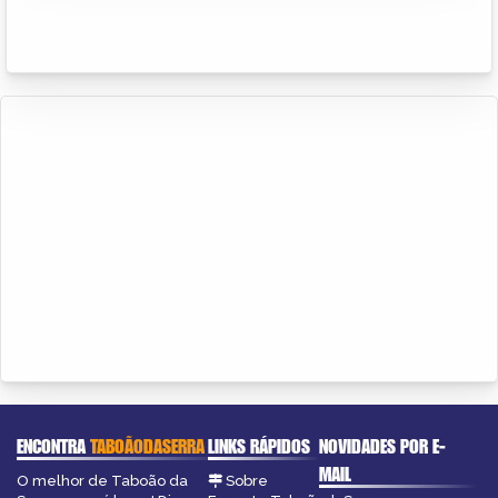
ENCONTRA
TABOÃODASERRA
LINKS RÁPIDOS
NOVIDADES POR E-
MAIL
O melhor de Taboão da
Sobre