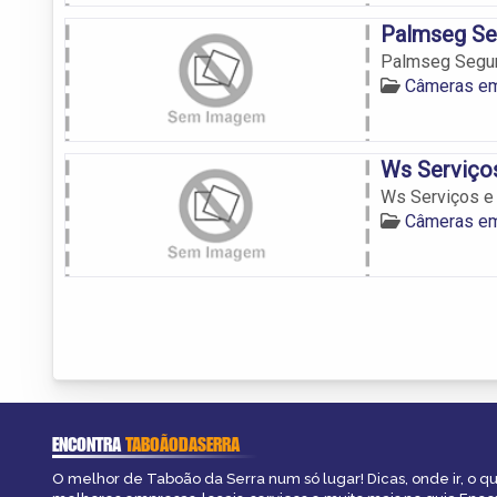
Palmseg Se
Palmseg Segur
Câmeras em
Ws Serviços
Ws Serviços e 
Câmeras em
ENCONTRA
TABOÃODASERRA
O melhor de Taboão da Serra num só lugar! Dicas, onde ir, o qu