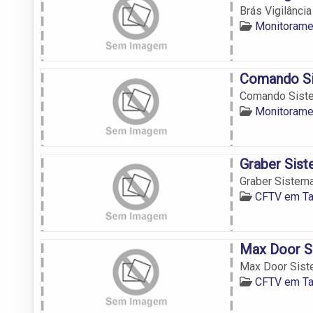
Brás Vigilânci
Monitorame
Comando Si
Comando Sist
Monitorame
Graber Sis
Graber Sistem
CFTV em Ta
Max Door S
Max Door Sist
CFTV em Ta