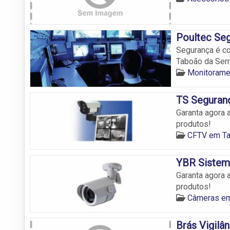
Poultec Seg
Segurança é co
Taboão da Serr
Monitorame
TS Seguranç
Garanta agora 
produtos!
CFTV em Ta
YBR Sistem
Garanta agora 
produtos!
Câmeras em
Brás Vigilâ