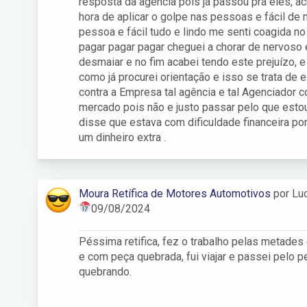
resposta da agência pois já passou pra eles, a
hora de aplicar o golpe nas pessoas e fácil de
pessoa e fácil tudo e lindo me senti coagida no 
pagar pagar pagar cheguei a chorar de nervoso 
desmaiar e no fim acabei tendo este prejuízo, 
como já procurei orientação e isso se trata de 
contra a Empresa tal agência e tal Agenciador 
mercado pois não e justo passar pelo que est
disse que estava com dificuldade financeira por
um dinheiro extra .
Moura Retífica de Motores Automotivos
por Luc
09/08/2024
Péssima retifica, fez o trabalho pelas metades
e com peça quebrada, fui viajar e passei pelo p
quebrando.