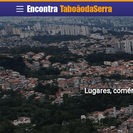
Encontra
TaboãodaSerra
Lugares, comér