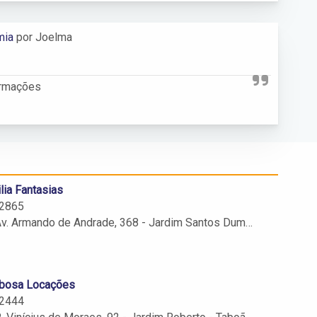
mia
por Joelma
ormações
lia Fantasias
2865
. Armando de Andrade, 368 - Jardim Santos Dumont - Taboão da Serra - SP - 06754-210
bosa Locações
2444