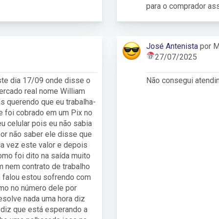
para o comprador as
José Antenista
por M
27/07/2025
ste dia 17/09 onde disse o
Não consegui atendi
mercado real nome William
as querendo que eu trabalha-
me foi cobrado em um Pix no
 celular pois eu não sabia
por não saber ele disse que
a vez este valor e depois
omo foi dito na saída muito
 nem contrato de trabalho
m falou estou sofrendo com
mo no número dele por
esolve nada uma hora diz
a diz que está esperando a