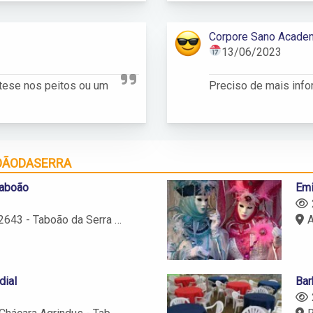
Corpore Sano Acade
13/06/2023
ótese nos peitos ou um
Preciso de mais inf
OÃODASERRA
Taboão
Emi
aboão da Serra - SP - 06768-200
Av
dial
Bar