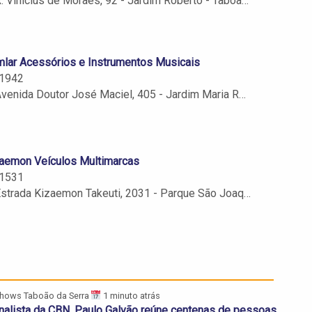
. Vinícius de Moraes, 92 - Jardim Roberto - Taboão da Serra - SP
lar Acessórios e Instrumentos Musicais
1942
enida Doutor José Maciel, 405 - Jardim Maria Rosa - Taboão da Serra - SP - 06763-270
aemon Veículos Multimarcas
1531
trada Kizaemon Takeuti, 2031 - Parque São Joaquim - Taboão da Serra - SP - 06775-003
hows Taboão da Serra
1 minuto atrás
nalista da CBN, Paulo Galvão reúne centenas de pessoas