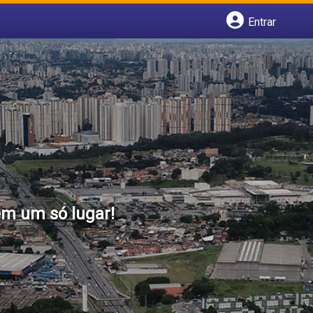
Entrar
Cadastrar empresa
Fazer login
Criar conta
em um só lugar!