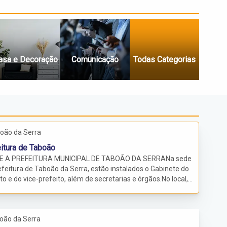
asa e Decoração
Comunicação
Todas Categorias
oão da Serra
itura de Taboão
E A PREFEITURA MUNICIPAL DE TABOÃO DA SERRANa sede
efeitura de Taboão da Serra, estão instalados o Gabinete do
to e do vice-prefeito, além de secretarias e órgãos.No local, o
buinte tem acesso a serviços como: Nota Fiscal Eletrônica
eitura de Taboão da Serra); Declaração de Serviço; Emissão
via do IPTU da Prefeitura Municipal de Taboão da Serra;
oão da Serra
ta de Processos; Imprensa Oficial; entre outros.O horário de