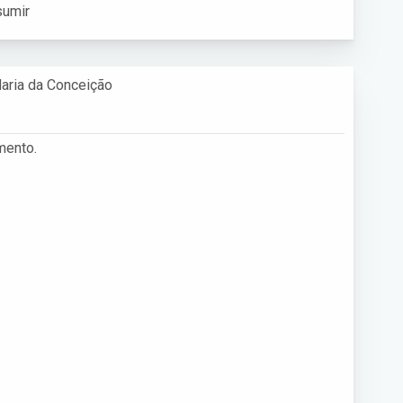
sumir
aria da Conceição
mento.