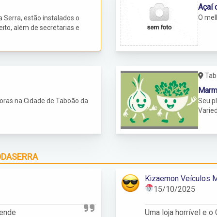
atend
Açaí 
duran
O mel
 Serra, estão instalados o
eito, além de secretarias e
Tab
Marmi
oras na Cidade de Taboão da
Seu p
Varie
ODASERRA
Kizaemon Veículos M
15/10/2025
tende
Uma loja horrível e 