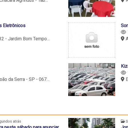
s - Taboão da Serra - SP - 06764-040
R
 Eletrônicos
Som
empo - Taboão da Serra - SP - 06763-170
Av
Kiz
o da Serra - SP - 06757-000
Es
gundos atrás
S
ra neste sábado para anunciar
Jor