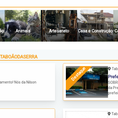
ão
Animais
Artesanato
Casa e Construção
C
 TABOÃODASERRA
Destaque
Tab
Prefe
amento! Nós da Nilson
SOBR
da Pr
prefei
contri
(Pref
da 2ª 
Tab
Consul