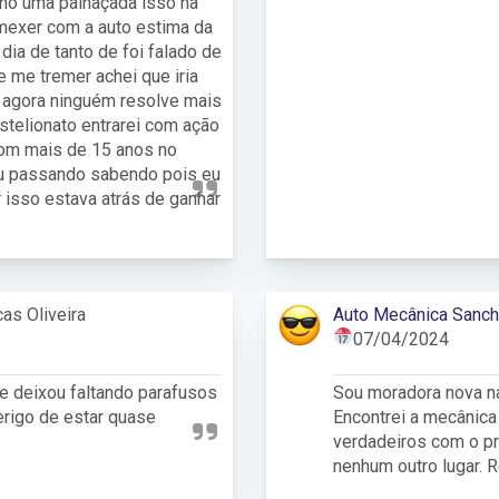
cho uma palhaçada isso na
 mexer com a auto estima da
dia de tanto de foi falado de
e me tremer achei que iria
e agora ninguém resolve mais
estelionato entrarei com ação
com mais de 15 anos no
ou passando sabendo pois eu
 isso estava atrás de ganhar
as Oliveira
Auto Mecânica Sanc
07/04/2024
 e deixou faltando parafusos
Sou moradora nova na
erigo de estar quase
Encontrei a mecânic
verdadeiros com o pr
nenhum outro lugar.