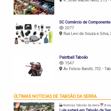
R. José Maciel Neto, 315 - Chácara Agrindu
SC Comércio de Componentes
2077
Rua Levi de Souza e Silva, 32 - Jardim Bom T
Paintball Taboão
1547
Av Felicio Barutti, 732 - Taboã
ÚLTIMAS NOTICIAS DE TABOÃO DA SERRA
Notícias Taboão da Serra
8 se
Lula estará em Taboão da Ser