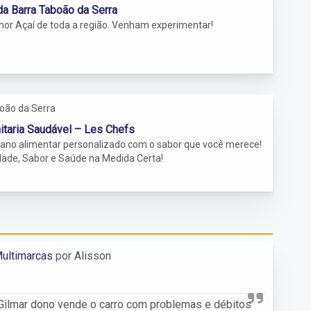
imento ao contribuinte é realizado de segunda a sexta-feira
da Barra Taboão da Serra
te horário comercial.
hor Açaí de toda a região. Venham experimentar!
oão da Serra
taria Saudável – Les Chefs
lano alimentar personalizado com o sabor que você merece!
dade, Sabor e Saúde na Medida Certa!
ultimarcas
por Alisson
o Gilmar dono vende o carro com problemas e débitos