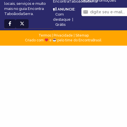
dicas e promoções
EncontraTaboãodaSerra
locais, serviços e muito
mais no guia Encontra
ANUNCIE
:
TaboãodaSerra.
Com
destaque
|
Grátis
Termos
|
Privacidade
|
Sitemap
Criado com
e
pelo time do EncontraBrasil