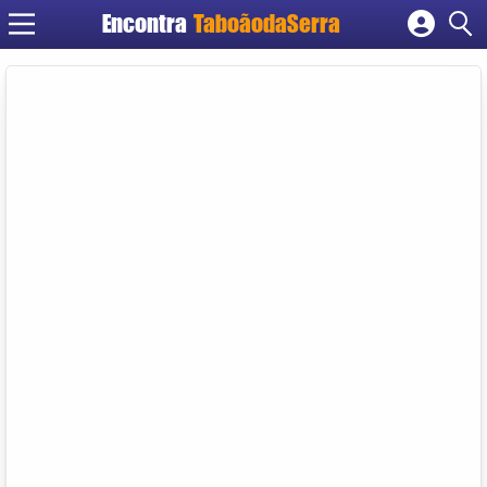
Encontra
TaboãodaSerra
Cadastrar empresa
Fazer login
Criar conta