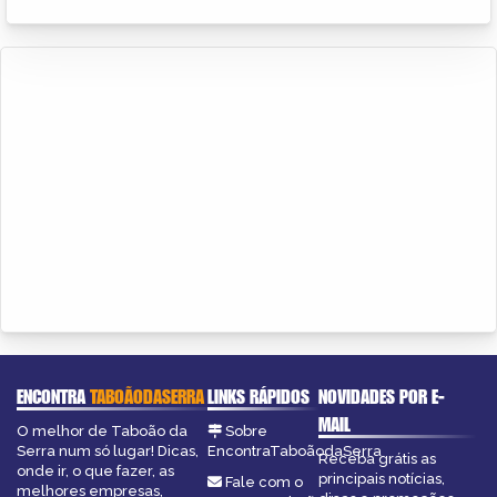
ENCONTRA
TABOÃODASERRA
LINKS RÁPIDOS
NOVIDADES POR E-
MAIL
O melhor de Taboão da
Sobre
Serra num só lugar! Dicas,
EncontraTaboãodaSerra
Receba grátis as
onde ir, o que fazer, as
principais notícias,
Fale com o
melhores empresas,