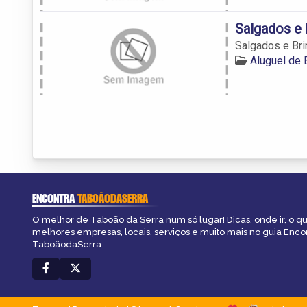
Salgados e 
Salgados e Bri
Aluguel de 
ENCONTRA
TABOÃODASERRA
O melhor de Taboão da Serra num só lugar! Dicas, onde ir, o qu
melhores empresas, locais, serviços e muito mais no guia Enco
TaboãodaSerra.