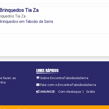
Brinquedos Tia Za
nquedos Tia Za
Brinquedos em Taboão da Serra
LINKS RÁPIDOS
e fazer, as
Sobre EncontraTaboãodaSerra
ntra
Fale com o EncontraTaboãodaSerra
ANUNCIE
:
Com destaque
|
Grátis