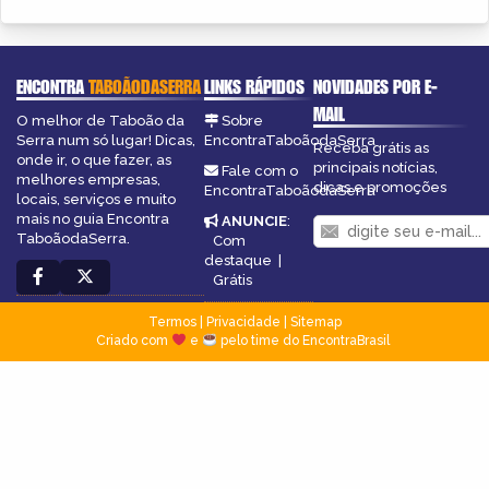
ENCONTRA
TABOÃODASERRA
LINKS RÁPIDOS
NOVIDADES POR E-
MAIL
O melhor de Taboão da
Sobre
Serra num só lugar! Dicas,
EncontraTaboãodaSerra
Receba grátis as
onde ir, o que fazer, as
principais notícias,
Fale com o
melhores empresas,
dicas e promoções
EncontraTaboãodaSerra
locais, serviços e muito
mais no guia Encontra
ANUNCIE
:
TaboãodaSerra.
Com
destaque
|
Grátis
Termos
|
Privacidade
|
Sitemap
Criado com
e
pelo time do EncontraBrasil