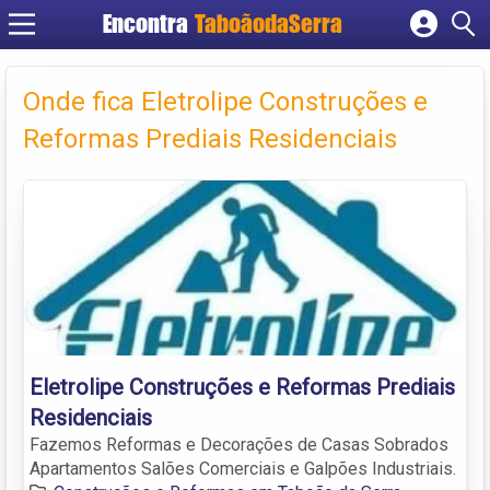
Encontra
TaboãodaSerra
Cadastrar empresa
Fazer login
Onde fica Eletrolipe Construções e
Criar conta
Reformas Prediais Residenciais
Eletrolipe Construções e Reformas Prediais
Residenciais
Fazemos Reformas e Decorações de Casas Sobrados
Apartamentos Salões Comerciais e Galpões Industriais.