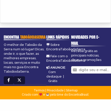
ENCONTRA
TABOÃODASERRA
LINKS RÁPIDOS
NOVIDADES POR E-
MAIL
O melhor de Taboão da
Sobre
Serra num só lugar! Dicas,
EncontraTaboãodaSerra
Receba grátis as
onde ir, o que fazer, as
principais notícias,
Fale com o
melhores empresas,
dicas e promoções
EncontraTaboãodaSerra
locais, serviços e muito
mais no guia Encontra
ANUNCIE
:
TaboãodaSerra.
Com
destaque
|
Grátis
Termos
|
Privacidade
|
Sitemap
Criado com
e
pelo time do EncontraBrasil