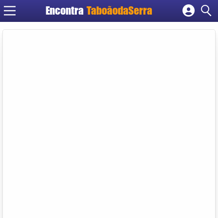
Encontra
TaboãodaSerra
Cadastrar empresa
Fazer login
Criar conta