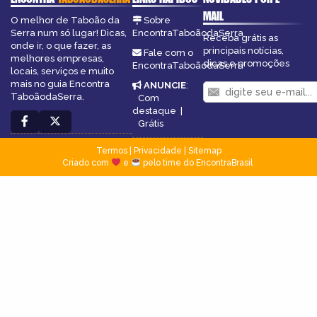
MAIL
O melhor de Taboão da
Sobre
Serra num só lugar! Dicas,
EncontraTaboãodaSerra
Receba grátis as
onde ir, o que fazer, as
principais notícias,
Fale com o
melhores empresas,
dicas e promoções
EncontraTaboãodaSerra
locais, serviços e muito
mais no guia Encontra
ANUNCIE
:
TaboãodaSerra.
Com
destaque
|
Grátis
Termos
|
Privacidade
|
Sitemap
Criado com
e
pelo time do EncontraBrasil