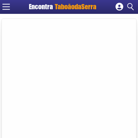
Encontra
TaboãodaSerra
Cadastrar empresa
Fazer login
Criar conta