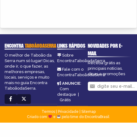
ENCONTRA
TABOÃODASERRA
LINKS RÁPIDOS
NOVIDADES POR E-
MAIL
O melhor de Taboão da
Sobre
Serra num só lugar! Dicas,
EncontraTaboãodaSerra
Receba grátis as
onde ir, o que fazer, as
principais notícias,
Fale com o
melhores empresas,
dicas e promoções
EncontraTaboãodaSerra
locais, serviços e muito
mais no guia Encontra
ANUNCIE
:
TaboãodaSerra.
Com
destaque
|
Grátis
Termos
|
Privacidade
|
Sitemap
Criado com
e
pelo time do EncontraBrasil