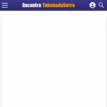
Encontra
TaboãodaSerra
Cadastrar empresa
Fazer login
Criar conta