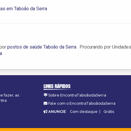
tas em Taboão da Serra
 por
postos de saúde Taboão da Serra
. Procurando por Unidade
a
LINKS RÁPIDOS
e fazer, as
Sobre EncontraTaboãodaSerra
ntra
Fale com o EncontraTaboãodaSerra
ANUNCIE
:
Com destaque
|
Grátis