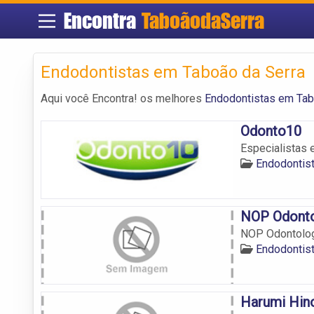
Encontra
TaboãodaSerra
Endodontistas em Taboão da Serra
Aqui você Encontra! os melhores
Endodontistas em Tab
Odonto10
Especialistas 
Endodontis
NOP Odonto
NOP Odontolog
Endodontis
Harumi Hin