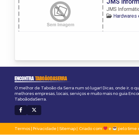
JMS Inform
JMS Informáti
Hardwares 
ENCONTRA
TABOÃODASERRA
O melhor de Taboão da Serra num só lugar! Dicas, onde ir, o qu
melhores empresas, locais, serviços e muito mais no guia Enco
TaboãodaSerra.
Termos
|
Privacidade
|
Sitemap
Criado com
e
pelo time 