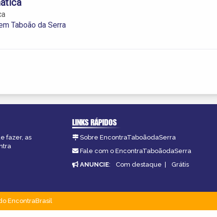
ática
ca
em Taboão da Serra
LINKS RÁPIDOS
e fazer, as
Sobre EncontraTaboãodaSerra
ntra
Fale com o EncontraTaboãodaSerra
ANUNCIE
:
Com destaque
|
Grátis
do EncontraBrasil