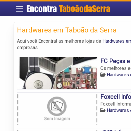
Encontra
TaboãodaSerra
Hardwares em Taboão da Serra
Aqui você Encontra! as melhores lojas de
Hardwares em
empresas.
FC Peças e
Os melhores eq
Hardwares 
Foxcell Inf
Foxcell Inform
Hardwares 