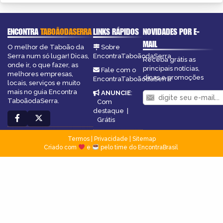
ENCONTRA
TABOÃODASERRA
LINKS RÁPIDOS
NOVIDADES POR E-
MAIL
O melhor de Taboão da
Sobre
Serra num só lugar! Dicas,
EncontraTaboãodaSerra
Receba grátis as
onde ir, o que fazer, as
principais notícias,
Fale com o
melhores empresas,
dicas e promoções
EncontraTaboãodaSerra
locais, serviços e muito
mais no guia Encontra
ANUNCIE
:
TaboãodaSerra.
Com
destaque
|
Grátis
Termos
|
Privacidade
|
Sitemap
Criado com
e
pelo time do EncontraBrasil