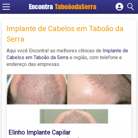
Encontra
TaboãodaSerra
Cadastrar empresa
Fazer login
Implante de Cabelos em Taboão da
Criar conta
Serra
Aqui você Encontra! as melhores clínicas de
Implante de
Cabelos em Taboão da Serra
e região, com telefone e
endereço das empresas.
Elinho Implante Capilar