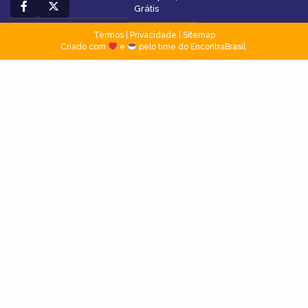
Grátis
Termos
|
Privacidade
|
Sitemap
Criado com
e
pelo time do EncontraBrasil