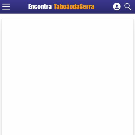
Encontra
TaboãodaSerra
Cadastrar empresa
Fazer login
Criar conta