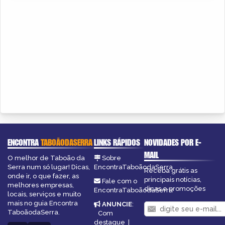
ENCONTRA
TABOÃODASERRA
LINKS RÁPIDOS
NOVIDADES POR E-
MAIL
O melhor de Taboão da
Sobre
Serra num só lugar! Dicas,
EncontraTaboãodaSerra
Receba grátis as
onde ir, o que fazer, as
principais notícias,
Fale com o
melhores empresas,
dicas e promoções
EncontraTaboãodaSerra
locais, serviços e muito
mais no guia Encontra
ANUNCIE
:
TaboãodaSerra.
Com
destaque
|