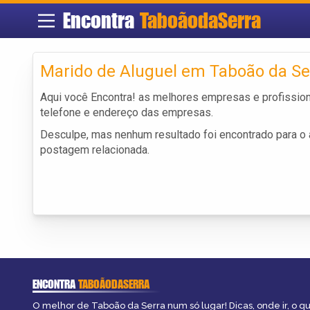
Encontra
TaboãodaSerra
Marido de Aluguel em Taboão da Se
Aqui você Encontra! as melhores empresas e profissio
telefone e endereço das empresas.
Desculpe, mas nenhum resultado foi encontrado para o a
postagem relacionada.
ENCONTRA
TABOÃODASERRA
O melhor de Taboão da Serra num só lugar! Dicas, onde ir, o qu