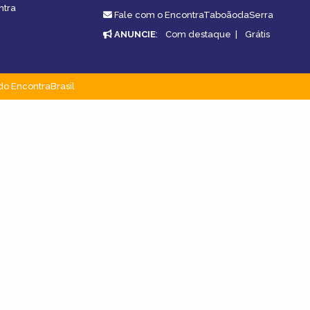
ntra
Fale com o EncontraTaboãodaSerra
ANUNCIE
:
Com destaque
|
Grátis
do EncontraBrasil