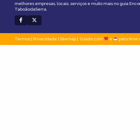
melhores empresas, locais, serviços e muito mais no guia Enco
TaboãodaSerra.
Termos
|
Privacidade
|
Sitemap
Criado com
e
pelo time 