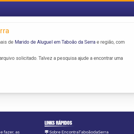
rra
nais de
Marido de Aluguel em Taboão da Serra
e região, com
rquivo solicitado. Talvez a pesquisa ajude a encontrar uma
LINKS RÁPIDOS
e fazer, as
Sobre EncontraTaboãodaSerra