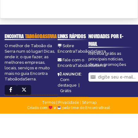
ENCONTRA
TABOÃODASERRA
LINKS RÁPIDOS
NOVIDADES POR E-
MAIL
O melhor de Taboão da
Sobre
Serra num só lugar! Dicas,
EncontraTaboãodaSerra
Receba grátis as
onde ir, o que fazer, as
principais notícias,
Fale com o
melhores empresas,
dicas e promoções
EncontraTaboãodaSerra
locais, serviços e muito
mais no guia Encontra
ANUNCIE
:
TaboãodaSerra.
Com
destaque
|
Grátis
Termos
|
Privacidade
|
Sitemap
Criado com
e
pelo time do EncontraBrasil