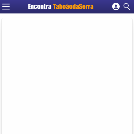
Encontra
TaboãodaSerra
Cadastrar empresa
Fazer login
Criar conta