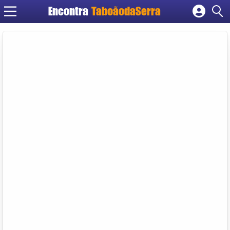
Encontra
TaboãodaSerra
Cadastrar empresa
Fazer login
Criar conta