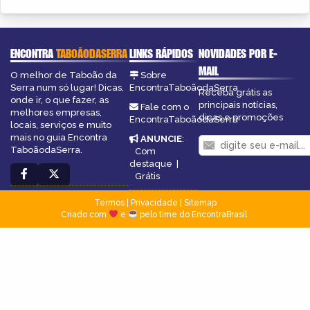
ENCONTRA
TABOÃODASERRA
LINKS RÁPIDOS
NOVIDADES POR E-
MAIL
O melhor de Taboão da
Sobre
Serra num só lugar! Dicas,
EncontraTaboãodaSerra
Receba grátis as
onde ir, o que fazer, as
principais notícias,
Fale com o
melhores empresas,
dicas e promoções
EncontraTaboãodaSerra
locais, serviços e muito
mais no guia Encontra
ANUNCIE
:
TaboãodaSerra.
Com
destaque
|
Grátis
Termos
|
Privacidade
|
Sitemap
Criado com
e
pelo time do EncontraBrasil