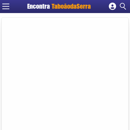
Encontra
TaboãodaSerra
Cadastrar empresa
Fazer login
Criar conta