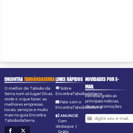
ENCONTRA
TABOÃODASERRA
LINKS RÁPIDOS
NOVIDADES POR E-
MAIL
O melhor de Taboão da
Sobre
Serra num só lugar! Dicas,
EncontraTaboãodaSerra
Receba grátis as
onde ir, o que fazer, as
principais notícias,
Fale com o
melhores empresas,
dicas e promoções
EncontraTaboãodaSerra
locais, serviços e muito
mais no guia Encontra
ANUNCIE
:
TaboãodaSerra.
Com
destaque
|
Grátis