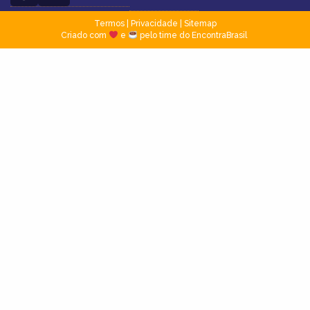
Termos
|
Privacidade
|
Sitemap
Criado com
e
pelo time do EncontraBrasil