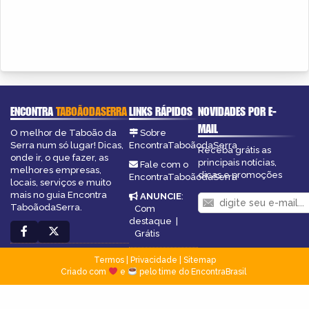
ENCONTRA
TABOÃODASERRA
LINKS RÁPIDOS
NOVIDADES POR E-
MAIL
O melhor de Taboão da
Sobre
Serra num só lugar! Dicas,
EncontraTaboãodaSerra
Receba grátis as
onde ir, o que fazer, as
principais notícias,
Fale com o
melhores empresas,
dicas e promoções
EncontraTaboãodaSerra
locais, serviços e muito
mais no guia Encontra
ANUNCIE
:
TaboãodaSerra.
Com
destaque
|
Grátis
Termos
|
Privacidade
|
Sitemap
Criado com
e
pelo time do EncontraBrasil