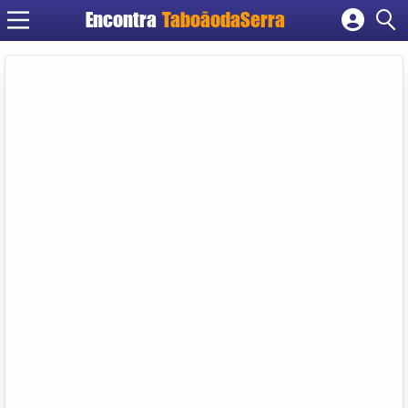
Encontra
TaboãodaSerra
Cadastrar empresa
Fazer login
Criar conta