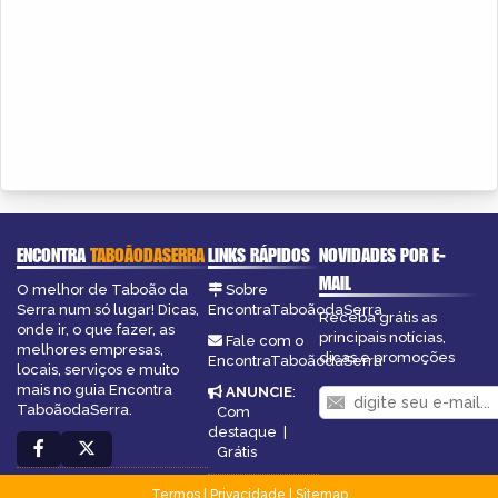
ENCONTRA
TABOÃODASERRA
LINKS RÁPIDOS
NOVIDADES POR E-
MAIL
O melhor de Taboão da
Sobre
Serra num só lugar! Dicas,
EncontraTaboãodaSerra
Receba grátis as
onde ir, o que fazer, as
principais notícias,
Fale com o
melhores empresas,
dicas e promoções
EncontraTaboãodaSerra
locais, serviços e muito
mais no guia Encontra
ANUNCIE
:
TaboãodaSerra.
Com
destaque
|
Grátis
Termos
|
Privacidade
|
Sitemap