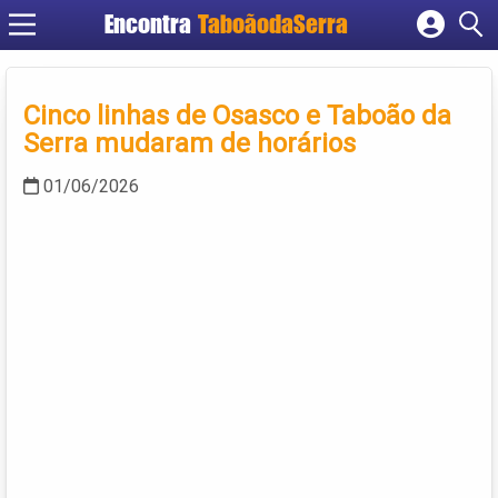
Encontra
TaboãodaSerra
Cadastrar empresa
Fazer login
Cinco linhas de Osasco e Taboão da
Criar conta
Serra mudaram de horários
01/06/2026