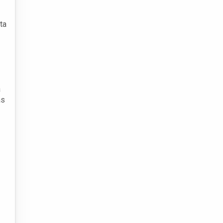
ta
a
as