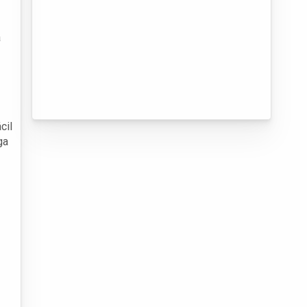
a
cil
ga