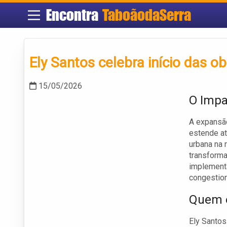
Encontra
TaboãodaSerra
Ely Santos celebra início das o
15/05/2026
O Impa
A expansão
estende at
urbana na 
transforma
implementa
congestion
Quem é
Ely Santos