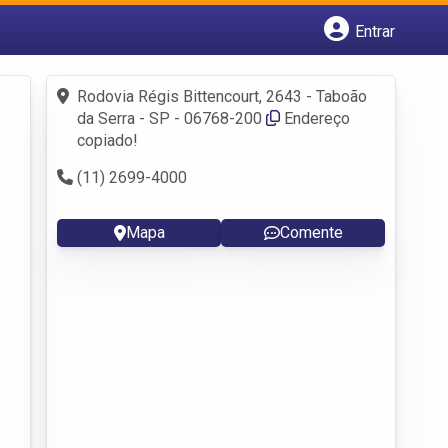
Entrar
Cadastrar empresa
Fazer login
Rodovia Régis Bittencourt, 2643 - Taboão
Criar conta
da Serra - SP - 06768-200
Endereço
copiado!
(11) 2699-4000
Mapa
Comente