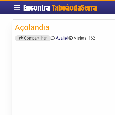
Encontra
TaboãodaSerra
Açolandia
Compartilhar
Avalie!
Visitas: 162