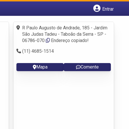
Entrar
Cadastrar empresa
Fazer login
R Paulo Augusto de Andrade, 185 - Jardim
Criar conta
São Judas Tadeu - Taboão da Serra - SP -
06786-070
Endereço copiado!
(11) 4685-1514
Mapa
Comente