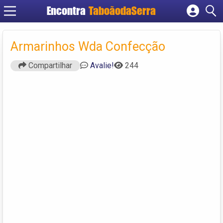
Encontra
TaboãodaSerra
Cadastrar empresa
Fazer login
Armarinhos Wda Confecção
Criar conta
Compartilhar
Avalie!
244