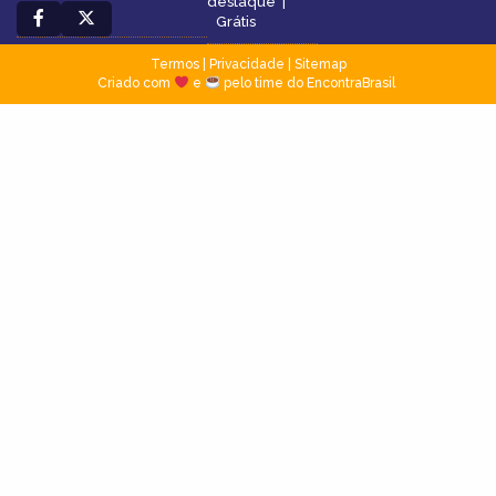
destaque
|
Grátis
Termos
|
Privacidade
|
Sitemap
Criado com
e
pelo time do EncontraBrasil