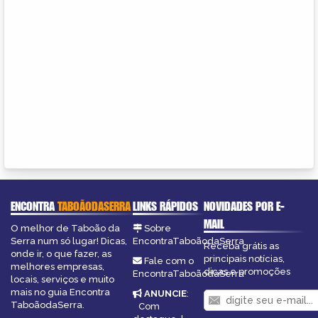
ENCONTRA
TABOÃODASERRA
LINKS RÁPIDOS
NOVIDADES POR E-
MAIL
O melhor de Taboão da
Sobre
Serra num só lugar! Dicas,
EncontraTaboãodaSerra
Receba grátis as
onde ir, o que fazer, as
principais notícias,
Fale com o
melhores empresas,
dicas e promoções
EncontraTaboãodaSerra
locais, serviços e muito
mais no guia Encontra
ANUNCIE
:
TaboãodaSerra.
Com