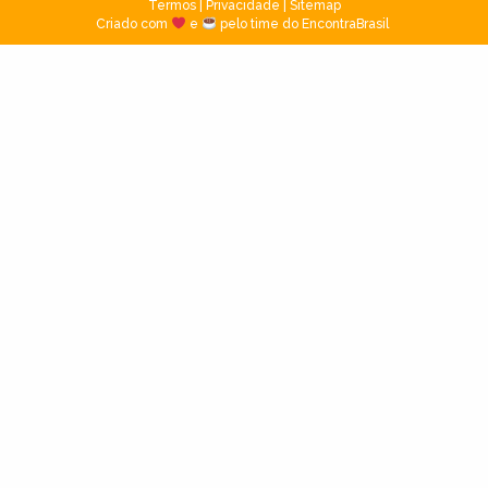
Termos
|
Privacidade
|
Sitemap
Criado com
e
pelo time do EncontraBrasil