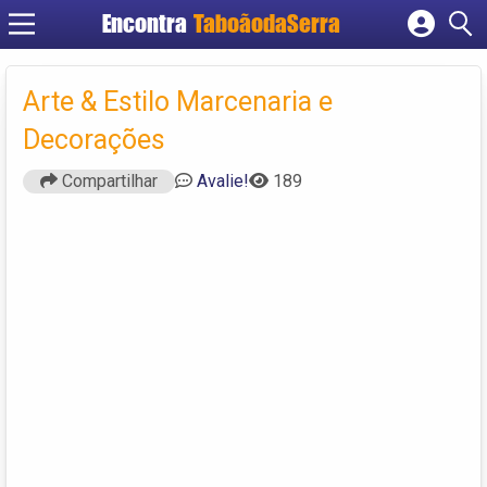
Encontra
TaboãodaSerra
Cadastrar empresa
Fazer login
Arte & Estilo Marcenaria e
Criar conta
Decorações
Compartilhar
Avalie!
189