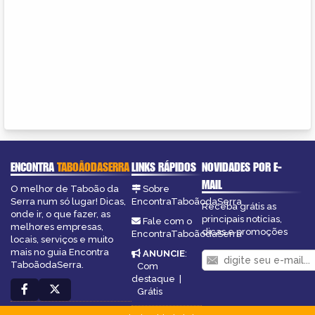
ENCONTRA
TABOÃODASERRA
LINKS RÁPIDOS
NOVIDADES POR E-
MAIL
O melhor de Taboão da
Sobre
Serra num só lugar! Dicas,
EncontraTaboãodaSerra
Receba grátis as
onde ir, o que fazer, as
principais notícias,
Fale com o
melhores empresas,
dicas e promoções
EncontraTaboãodaSerra
locais, serviços e muito
mais no guia Encontra
ANUNCIE
:
TaboãodaSerra.
Com
destaque
|
Grátis