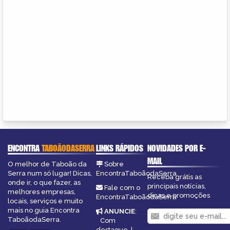
ENCONTRA
TABOÃODASERRA
LINKS RÁPIDOS
NOVIDADES POR E-
MAIL
O melhor de Taboão da
Sobre
Serra num só lugar! Dicas,
EncontraTaboãodaSerra
Receba grátis as
onde ir, o que fazer, as
principais notícias,
Fale com o
melhores empresas,
dicas e promoções
EncontraTaboãodaSerra
locais, serviços e muito
mais no guia Encontra
ANUNCIE
:
TaboãodaSerra.
Com
destaque
|