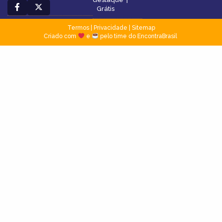
Grátis
Termos
|
Privacidade
|
Sitemap
Criado com
e
pelo time do EncontraBrasil