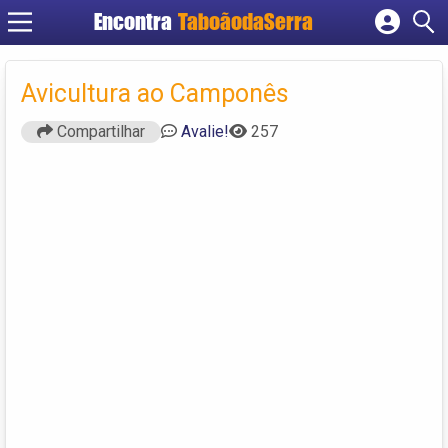
Encontra
TaboãodaSerra
Cadastrar empresa
Fazer login
Avicultura ao Camponês
Criar conta
Compartilhar
Avalie!
257