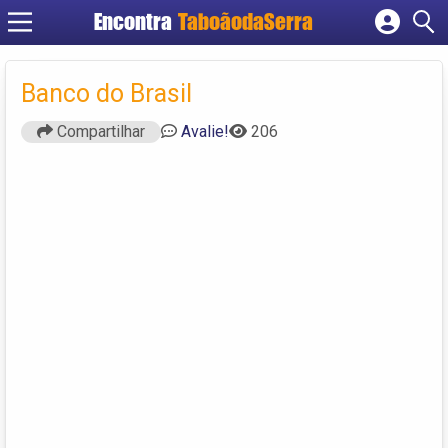
Encontra
TaboãodaSerra
Cadastrar empresa
Fazer login
Banco do Brasil
Criar conta
Compartilhar
Avalie!
206