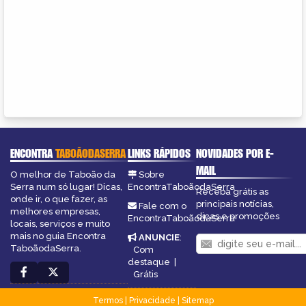
ENCONTRA
TABOÃODASERRA
LINKS RÁPIDOS
NOVIDADES POR E-
MAIL
O melhor de Taboão da
Sobre
Serra num só lugar! Dicas,
EncontraTaboãodaSerra
Receba grátis as
onde ir, o que fazer, as
principais notícias,
Fale com o
melhores empresas,
dicas e promoções
EncontraTaboãodaSerra
locais, serviços e muito
mais no guia Encontra
ANUNCIE
:
TaboãodaSerra.
Com
destaque
|
Grátis
Termos
|
Privacidade
|
Sitemap