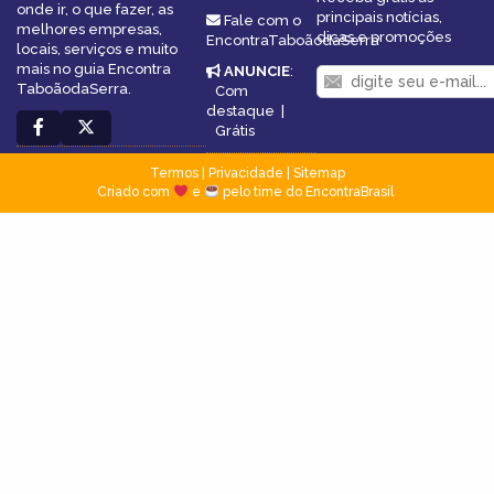
onde ir, o que fazer, as
principais notícias,
Fale com o
melhores empresas,
dicas e promoções
EncontraTaboãodaSerra
locais, serviços e muito
mais no guia Encontra
ANUNCIE
:
TaboãodaSerra.
Com
destaque
|
Grátis
Termos
|
Privacidade
|
Sitemap
Criado com
e
pelo time do EncontraBrasil