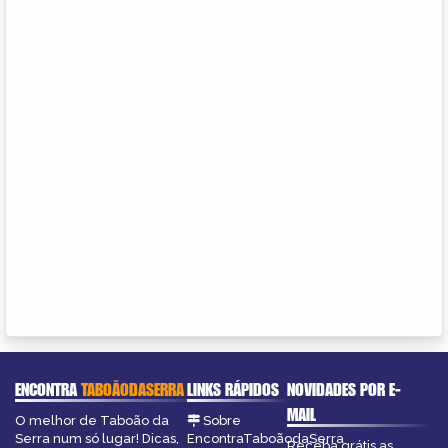
ENCONTRA
TABOÃODASERRA
LINKS RÁPIDOS
NOVIDADES POR E-
MAIL
O melhor de Taboão da
Sobre
Serra num só lugar! Dicas,
EncontraTaboãodaSerra
Receba grátis as