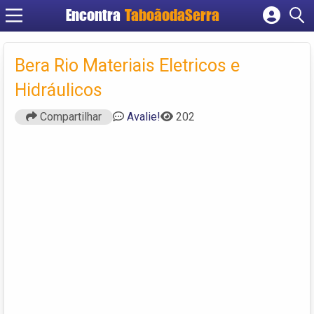
Encontra
TaboãodaSerra
Cadastrar empresa
Fazer login
Bera Rio Materiais Eletricos e
Criar conta
Hidráulicos
Compartilhar
Avalie!
202