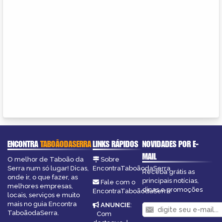
ENCONTRA
TABOÃODASERRA
LINKS RÁPIDOS
NOVIDADES POR E-
MAIL
O melhor de Taboão da
Sobre
Serra num só lugar! Dicas,
EncontraTaboãodaSerra
Receba grátis as
onde ir, o que fazer, as
principais notícias,
Fale com o
melhores empresas,
dicas e promoções
EncontraTaboãodaSerra
locais, serviços e muito
mais no guia Encontra
ANUNCIE
:
TaboãodaSerra.
Com