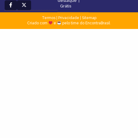
destaque
|
Grátis
Termos
|
Privacidade
|
Sitemap
Criado com
e
pelo time do EncontraBrasil