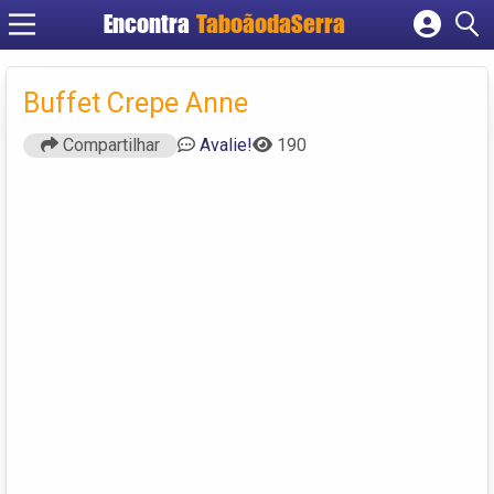
Encontra
TaboãodaSerra
Cadastrar empresa
Fazer login
Buffet Crepe Anne
Criar conta
Compartilhar
Avalie!
190