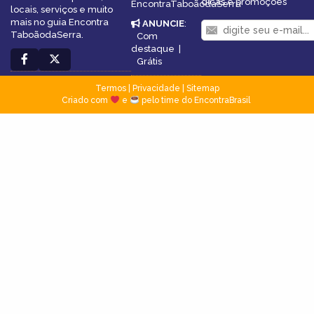
dicas e promoções
EncontraTaboãodaSerra
locais, serviços e muito
mais no guia Encontra
ANUNCIE
:
TaboãodaSerra.
Com
destaque
|
Grátis
Termos
|
Privacidade
|
Sitemap
Criado com
e
pelo time do EncontraBrasil