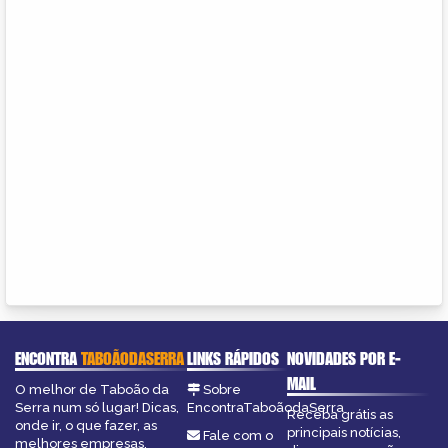
ENCONTRA
TABOÃODASERRA
LINKS RÁPIDOS
NOVIDADES POR E-
MAIL
O melhor de Taboão da
Sobre
Serra num só lugar! Dicas,
EncontraTaboãodaSerra
Receba grátis as
onde ir, o que fazer, as
principais notícias,
Fale com o
melhores empresas,