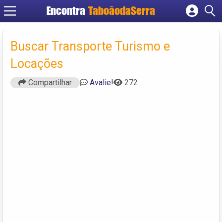
Encontra
TaboãodaSerra
Cadastrar empresa
Fazer login
Buscar Transporte Turismo e
Criar conta
Locações
Compartilhar
Avalie!
272