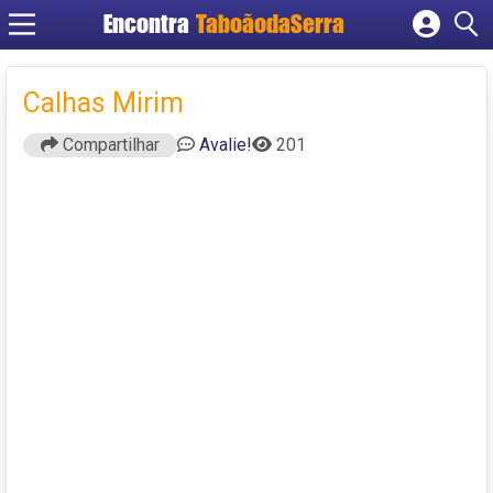
Encontra
TaboãodaSerra
Cadastrar empresa
Fazer login
Calhas Mirim
Criar conta
Compartilhar
Avalie!
201