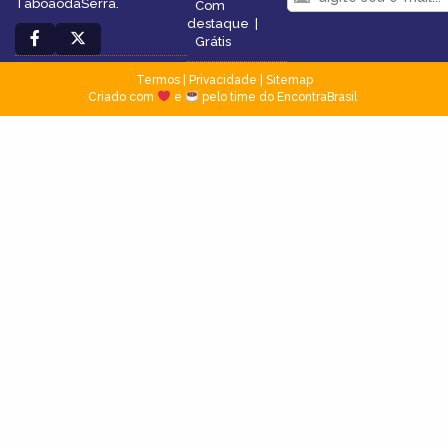
TaboãodaSerra.
Com
destaque
|
Grátis
Termos
|
Privacidade
|
Sitemap
Criado com
e
pelo time do EncontraBrasil