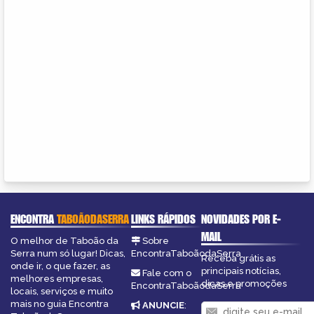
ENCONTRA
TABOÃODASERRA
LINKS RÁPIDOS
NOVIDADES POR E-
MAIL
O melhor de Taboão da
Sobre
Serra num só lugar! Dicas,
EncontraTaboãodaSerra
Receba grátis as
onde ir, o que fazer, as
principais notícias,
Fale com o
melhores empresas,
dicas e promoções
EncontraTaboãodaSerra
locais, serviços e muito
mais no guia Encontra
ANUNCIE
: