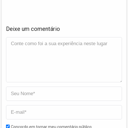
Deixe um comentário
Concordo em tornar meu comentário público