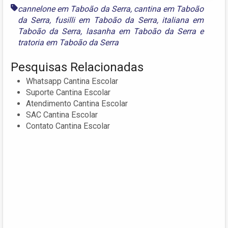
cannelone em Taboão da Serra
,
cantina em Taboão
da Serra
,
fusilli em Taboão da Serra
,
italiana em
Taboão da Serra
,
lasanha em Taboão da Serra
e
tratoria em Taboão da Serra
Pesquisas Relacionadas
Whatsapp Cantina Escolar
Suporte Cantina Escolar
Atendimento Cantina Escolar
SAC Cantina Escolar
Contato Cantina Escolar