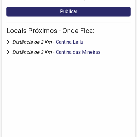
Locais Próximos - Onde Fica:
Distância de 2 Km
-
Cantina Leilu
Distância de 3 Km
-
Cantina das Mineiras