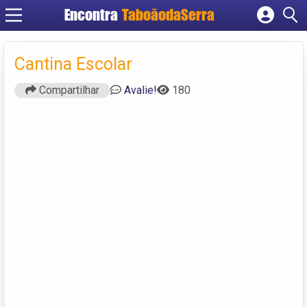
Encontra
TaboãodaSerra
Cadastrar empresa
Fazer login
Cantina Escolar
Criar conta
Compartilhar
Avalie!
180