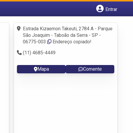
Entrar
Cadastrar empresa
Fazer login
Estrada Kizaemon Takeuti, 2784 A - Parque
Criar conta
São Joaquim - Taboão da Serra - SP -
06775-003
Endereço copiado!
(11) 4685-4449
Mapa
Comente