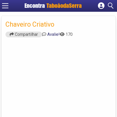
Encontra
TaboãodaSerra
Cadastrar empresa
Fazer login
Chaveiro Criativo
Criar conta
Compartilhar
Avalie!
170