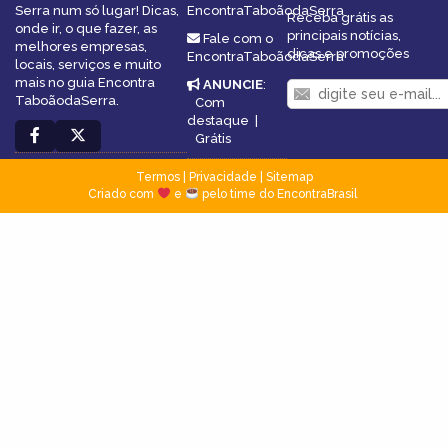
Serra num só lugar! Dicas,
EncontraTaboãodaSerra
Receba grátis as
onde ir, o que fazer, as
principais notícias,
Fale com o
melhores empresas,
dicas e promoções
EncontraTaboãodaSerra
locais, serviços e muito
mais no guia Encontra
ANUNCIE
:
TaboãodaSerra.
Com
destaque
|
Grátis
Termos
|
Privacidade
|
Sitemap
Criado com
e
pelo time do EncontraBrasil