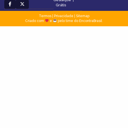
Grátis
Termos
|
Privacidade
|
Sitemap
Criado com
e
pelo time do EncontraBrasil