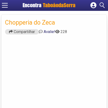
Encontra
TaboãodaSerra
Cadastrar empresa
Fazer login
Chopperia do Zeca
Criar conta
Compartilhar
Avalie!
228