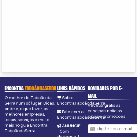
ENCONTRA
TABOÃODASERRA
LINKS RÁPIDOS
NOVIDADES POR E-
MAIL
O melhor de Taboão da
Sobre
Serra num só lugar! Dicas,
EncontraTaboãodaSerra
Receba grátis as
onde ir, o que fazer, as
principais notícias,
Fale com o
melhores empresas,
dicas e promoções
EncontraTaboãodaSerra
locais, serviços e muito
mais no guia Encontra
ANUNCIE
:
TaboãodaSerra.
Com
destaque
|