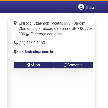
Entrar
Cadastrar empresa
Fazer login
Estrada Kizaemon Takeuti, 655 - Jardim
Criar conta
Clementino - Taboão da Serra - SP - 06775-
000
Endereço copiado!
(11) 4137-1050
cladosbichos.com.br
Mapa
Comente