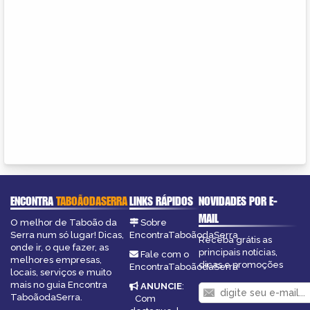
ENCONTRA
TABOÃODASERRA
LINKS RÁPIDOS
NOVIDADES POR E-
MAIL
O melhor de Taboão da
Sobre
Serra num só lugar! Dicas,
EncontraTaboãodaSerra
Receba grátis as
onde ir, o que fazer, as
principais notícias,
Fale com o
melhores empresas,
dicas e promoções
EncontraTaboãodaSerra
locais, serviços e muito
mais no guia Encontra
ANUNCIE
:
TaboãodaSerra.
Com