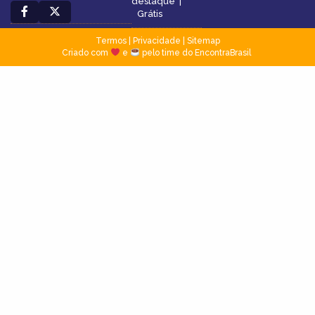
destaque
|
Grátis
Termos
|
Privacidade
|
Sitemap
Criado com
e
pelo time do EncontraBrasil