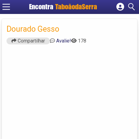
Encontra
TaboãodaSerra
Cadastrar empresa
Fazer login
Dourado Gesso
Criar conta
Compartilhar
Avalie!
178