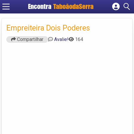
Encontra
TaboãodaSerra
Cadastrar empresa
Fazer login
Empreiteira Dois Poderes
Criar conta
Compartilhar
Avalie!
164