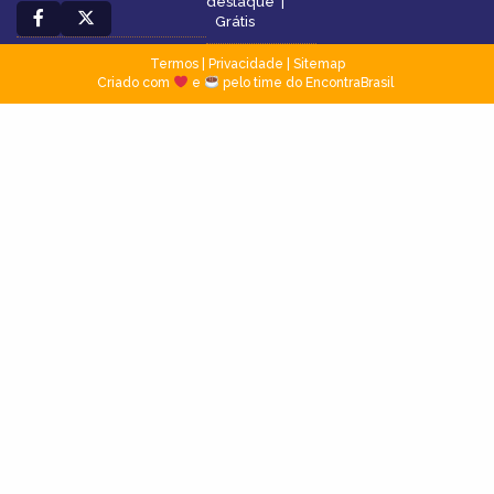
destaque
|
Grátis
Termos
|
Privacidade
|
Sitemap
Criado com
e
pelo time do EncontraBrasil