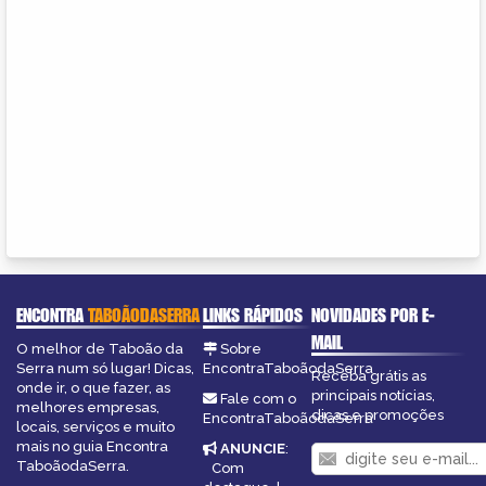
ENCONTRA
TABOÃODASERRA
LINKS RÁPIDOS
NOVIDADES POR E-
MAIL
O melhor de Taboão da
Sobre
Serra num só lugar! Dicas,
EncontraTaboãodaSerra
Receba grátis as
onde ir, o que fazer, as
principais notícias,
Fale com o
melhores empresas,
dicas e promoções
EncontraTaboãodaSerra
locais, serviços e muito
mais no guia Encontra
ANUNCIE
:
TaboãodaSerra.
Com