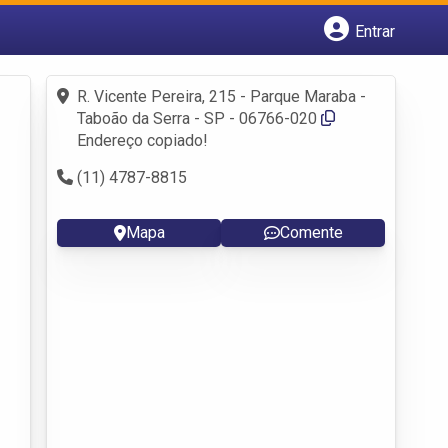
Entrar
Cadastrar empresa
Fazer login
R. Vicente Pereira, 215 - Parque Maraba -
Criar conta
Taboão da Serra - SP - 06766-020
Endereço copiado!
(11) 4787-8815
Mapa
Comente