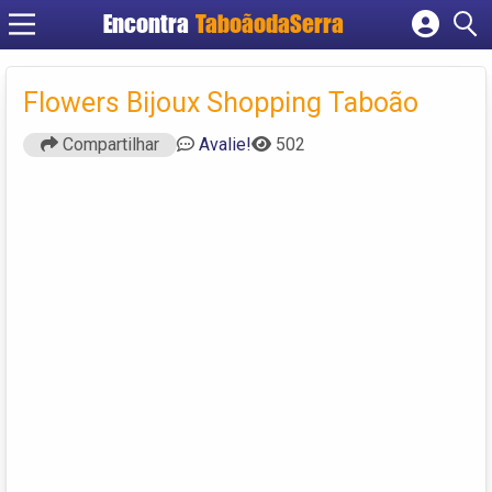
Encontra
TaboãodaSerra
Cadastrar empresa
Fazer login
Flowers Bijoux Shopping Taboão
Criar conta
Compartilhar
Avalie!
502