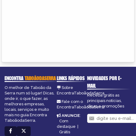
ENCONTRA
TABOÃODASERRA
LINKS RÁPIDOS
NOVIDADES POR E-
MAIL
O melhor de Taboão da
Sobre
Serra num só lugar! Dicas,
EncontraTaboãodaSerra
Receba grátis as
onde ir, o que fazer, as
principais notícias,
Fale com o
melhores empresas,
dicas e promoções
EncontraTaboãodaSerra
locais, serviços e muito
mais no guia Encontra
ANUNCIE
:
TaboãodaSerra.
Com
destaque
|
Grátis