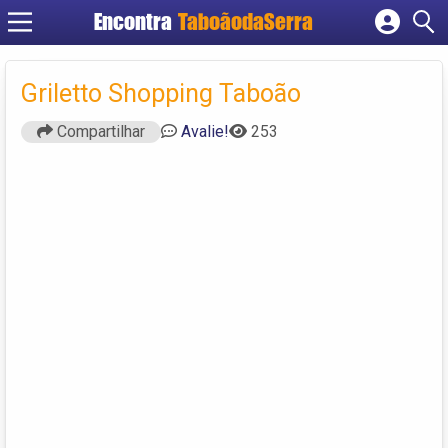
Encontra
TaboãodaSerra
Cadastrar empresa
Fazer login
Griletto Shopping Taboão
Criar conta
Compartilhar
Avalie!
253