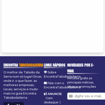
ENCONTRA
TABOÃODASERRA
LINKS RÁPIDOS
NOVIDADES POR E-
MAIL
O melhor de Taboão da
Sobre
Serra num só lugar! Dicas,
EncontraTaboãodaSerra
Receba grátis as
onde ir, o que fazer, as
principais notícias,
Fale com o
melhores empresas,
dicas e promoções
EncontraTaboãodaSerra
locais, serviços e muito
mais no guia Encontra
ANUNCIE
:
TaboãodaSerra.
Com
destaque
|