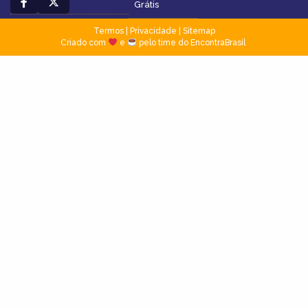
Grátis
Termos
|
Privacidade
|
Sitemap
Criado com
e
pelo time do EncontraBrasil