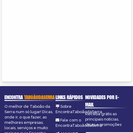
ENCONTRA
TABOÃODASERRA
LINKS RÁPIDOS
NOVIDADES POR E-
MAIL
O melhor de Taboão da
Sobre
Serra num só lugar! Dicas,
EncontraTaboãodaSerra
Receba grátis as
onde ir, o que fazer, as
principais notícias,
Fale com o
melhores empresas,
dicas e promoções
EncontraTaboãodaSerra
locais, serviços e muito