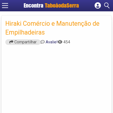
Encontra
TaboãodaSerra
Cadastrar empresa
Fazer login
Hiraki Comércio e Manutenção de
Criar conta
Empilhadeiras
Compartilhar
Avalie!
454