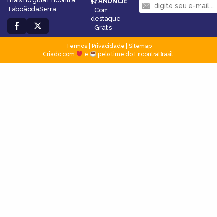
mais no guia Encontra
ANUNCIE
:
TaboãodaSerra.
Com
destaque
|
Grátis
Termos
|
Privacidade
|
Sitemap
Criado com
e
pelo time do EncontraBrasil