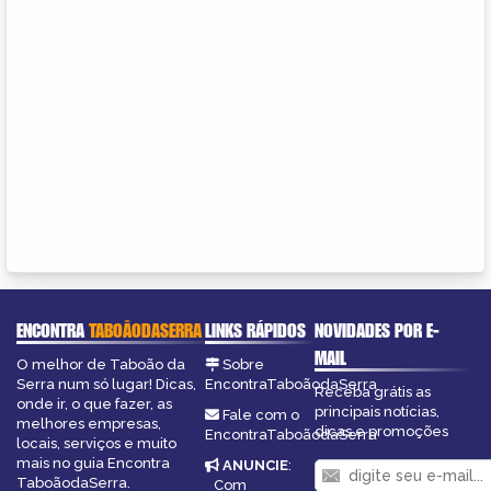
ENCONTRA
TABOÃODASERRA
LINKS RÁPIDOS
NOVIDADES POR E-
MAIL
O melhor de Taboão da
Sobre
Serra num só lugar! Dicas,
EncontraTaboãodaSerra
Receba grátis as
onde ir, o que fazer, as
principais notícias,
Fale com o
melhores empresas,
dicas e promoções
EncontraTaboãodaSerra
locais, serviços e muito
mais no guia Encontra
ANUNCIE
:
TaboãodaSerra.
Com