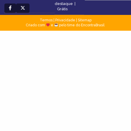
destaque
|
Grátis
Termos
|
Privacidade
|
Sitemap
Criado com
e
pelo time do EncontraBrasil