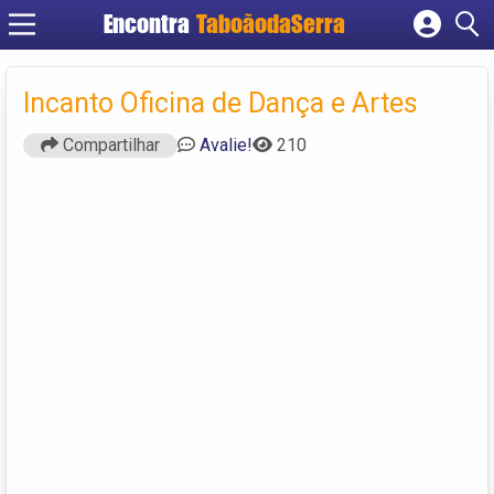
Encontra
TaboãodaSerra
Cadastrar empresa
Fazer login
Incanto Oficina de Dança e Artes
Criar conta
Compartilhar
Avalie!
210