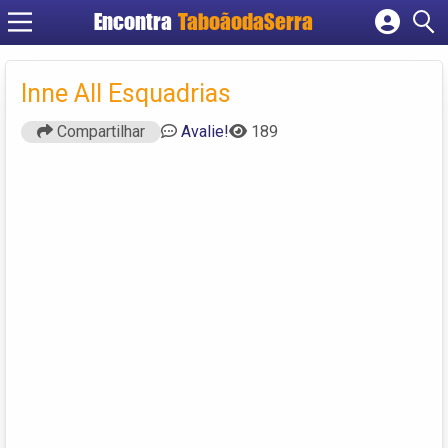
Encontra
TaboãodaSerra
Cadastrar empresa
Fazer login
Inne All Esquadrias
Criar conta
Compartilhar
Avalie!
189