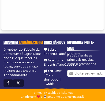
ENCONTRA
TABOÃODASERRA
LINKS RÁPIDOS
NOVIDADES POR E-
MAIL
O melhor de Taboão da
Sobre
Serra num só lugar! Dicas,
EncontraTaboãodaSerra
Receba grátis as
onde ir, o que fazer, as
principais notícias,
Fale com o
melhores empresas,
dicas e promoções
EncontraTaboãodaSerra
locais, serviços e muito
mais no guia Encontra
ANUNCIE
:
TaboãodaSerra.
Com
destaque
|
Grátis
Termos
|
Privacidade
|
Sitemap
Criado com
e
pelo time do EncontraBrasil