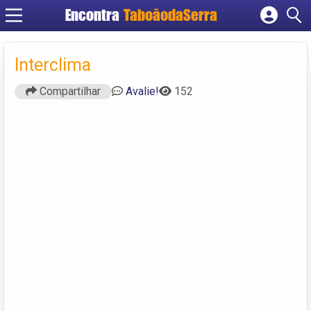
Encontra
TaboãodaSerra
Cadastrar empresa
Fazer login
Interclima
Criar conta
Compartilhar
Avalie!
152