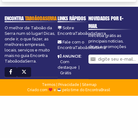
ENCONTRA
TABOÃODASERRA
LINKS RÁPIDOS
NOVIDADES POR E-
MAIL
O melhor de Taboão da
Sobre
Serra num só lugar! Dicas,
EncontraTaboãodaSerra
Receba grátis as
onde ir, o que fazer, as
principais notícias,
Fale com o
melhores empresas,
dicas e promoções
EncontraTaboãodaSerra
locais, serviços e muito
mais no guia Encontra
ANUNCIE
:
TaboãodaSerra.
Com
destaque
|
Grátis
Termos
|
Privacidade
|
Sitemap
Criado com
e
pelo time do EncontraBrasil