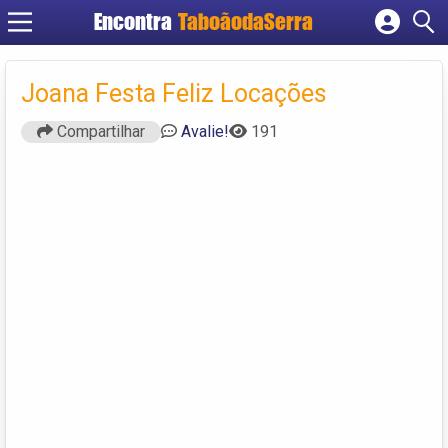
Encontra
TaboãodaSerra
Cadastrar empresa
Fazer login
Joana Festa Feliz Locações
Criar conta
Compartilhar
Avalie!
191