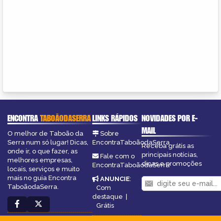
ENCONTRA
TABOÃODASERRA
LINKS RÁPIDOS
NOVIDADES POR E-
MAIL
O melhor de Taboão da
Sobre
Serra num só lugar! Dicas,
EncontraTaboãodaSerra
Receba grátis as
onde ir, o que fazer, as
principais notícias,
Fale com o
melhores empresas,
dicas e promoções
EncontraTaboãodaSerra
locais, serviços e muito
mais no guia Encontra
ANUNCIE
:
TaboãodaSerra.
Com
destaque
|
Grátis