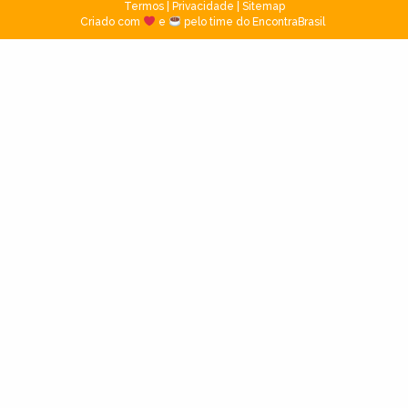
Termos
|
Privacidade
|
Sitemap
Criado com
e
pelo time do EncontraBrasil