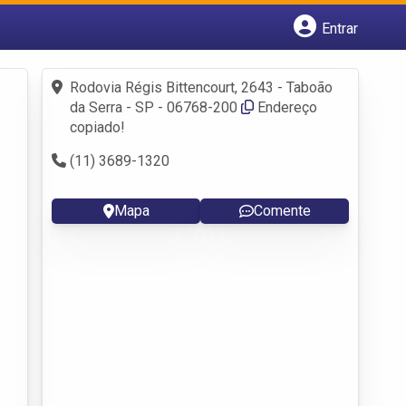
Entrar
Cadastrar empresa
Fazer login
Rodovia Régis Bittencourt, 2643 - Taboão
Criar conta
da Serra - SP - 06768-200
Endereço
copiado!
(11) 3689-1320
Mapa
Comente