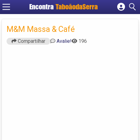
Encontra
TaboãodaSerra
Cadastrar empresa
Fazer login
M&M Massa & Café
Criar conta
Compartilhar
Avalie!
196