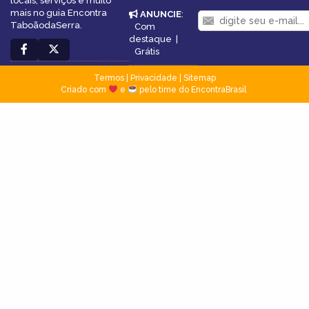
locais, serviços e muito
mais no guia Encontra
ANUNCIE
:
TaboãodaSerra.
Com
destaque
|
Grátis
Termos
|
Privacidade
|
Sitemap
Criado com
e
pelo time do EncontraBrasil