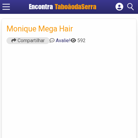
Encontra
TaboãodaSerra
Cadastrar empresa
Fazer login
Monique Mega Hair
Criar conta
Compartilhar
Avalie!
592