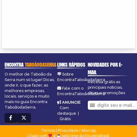
ENCONTRA
TABOÃODASERRA
LINKS RÁPIDOS
NOVIDADES POR E-
MAIL
O melhor de Taboão da
Sobre
Serra num só lugar! Dicas,
EncontraTaboãodaSerra
Receba grátis as
onde ir, o que fazer, as
principais notícias,
Fale com o
melhores empresas,
dicas e promoções
EncontraTaboãodaSerra
locais, serviços e muito
mais no guia Encontra
ANUNCIE
:
TaboãodaSerra.
Com
destaque
|
Grátis
Termos
|
Privacidade
|
Sitemap
Criado com
e
pelo time do EncontraBrasil