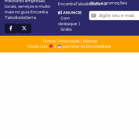
melhores empresas,
dicas e promoções
EncontraTaboãodaSerra
locais, serviços e muito
mais no guia Encontra
ANUNCIE
:
TaboãodaSerra.
Com
destaque
|
Grátis
Termos
|
Privacidade
|
Sitemap
Criado com
e
pelo time do EncontraBrasil