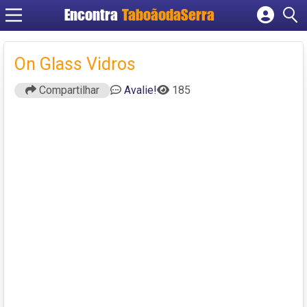
Encontra
TaboãodaSerra
Cadastrar empresa
Fazer login
On Glass Vidros
Criar conta
Compartilhar
Avalie!
185