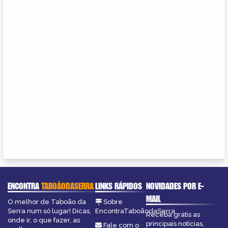
ENCONTRA
TABOÃODASERRA
LINKS RÁPIDOS
NOVIDADES POR E-
MAIL
O melhor de Taboão da
Sobre
Serra num só lugar! Dicas,
EncontraTaboãodaSerra
Receba grátis as
onde ir, o que fazer, as
principais notícias,
Fale com o