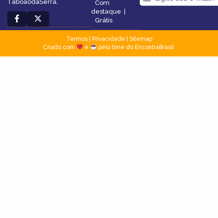
TaboãodaSerra.
Com
destaque
|
Grátis
Termos
|
Privacidade
|
Sitemap
Criado com
e
pelo time do EncontraBrasil