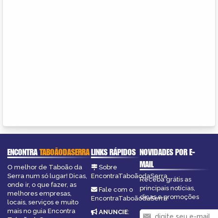
ENCONTRA
TABOÃODASERRA
LINKS RÁPIDOS
NOVIDADES POR E-
MAIL
O melhor de Taboão da
Sobre
Serra num só lugar! Dicas,
EncontraTaboãodaSerra
Receba grátis as
onde ir, o que fazer, as
principais notícias,
Fale com o
melhores empresas,
dicas e promoções
EncontraTaboãodaSerra
locais, serviços e muito
mais no guia Encontra
ANUNCIE
: