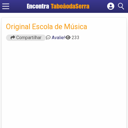
Encontra
TaboãodaSerra
Cadastrar empresa
Fazer login
Original Escola de Música
Criar conta
Compartilhar
Avalie!
233